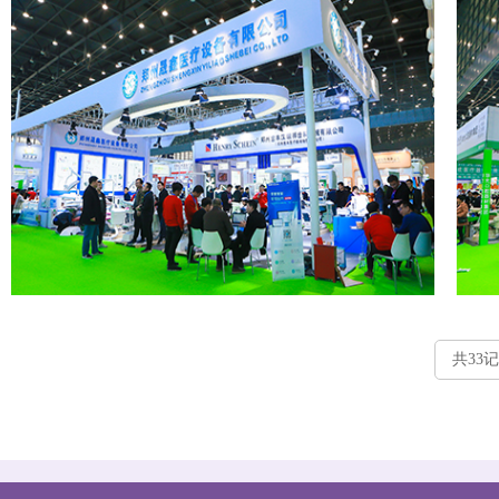
妃她正畸
共33
郑州晟鑫